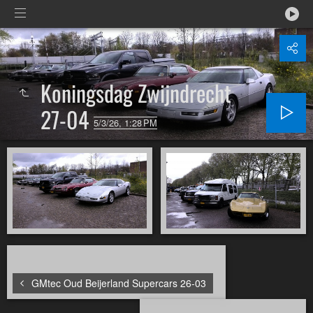
Koningsdag Zwijndrecht
27-04
5/3/26, 1:28 PM
GMtec Oud Beijerland Supercars 26-03